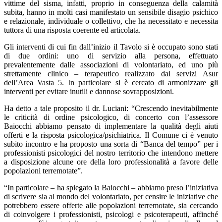
vittime del sisma, infatti, proprio in conseguenza della calamità
subita, hanno in molti casi manifestato un sensibile disagio psichico
e relazionale, individuale o collettivo, che ha necessitato e necessita
tuttora di una risposta coerente ed articolata.
Gli interventi di cui fin dall’inizio il Tavolo si è occupato sono stati
di due ordini: uno di servizio alla persona, effettuato
prevalentemente dalle associazioni di volontariato, ed uno più
strettamente clinico – terapeutico realizzato dai servizi Asur
dell’Area Vasta 5. In particolare si è cercato di armonizzare gli
interventi per evitare inutili e dannose sovrapposizioni.
Ha detto a tale proposito il dr. Luciani: “Crescendo inevitabilmente
le criticità di ordine psicologico, di concerto con l’assessore
Baiocchi abbiamo pensato di implementare la qualità degli aiuti
offerti e la risposta psicologica/psichiatrica. Il Comune ci è venuto
subito incontro e ha proposto una sorta di “Banca del tempo” per i
professionisti psicologici del nostro territorio che intendono mettere
a disposizione alcune ore della loro professionalità a favore delle
popolazioni terremotate”.
“In particolare – ha spiegato la Baiocchi – abbiamo preso l’iniziativa
di scrivere sia al mondo del volontariato, per censire le iniziative che
potrebbero essere offerte alle popolazioni terremotate, sia cercando
di coinvolgere i professionisti, psicologi e psicoterapeuti, affinché