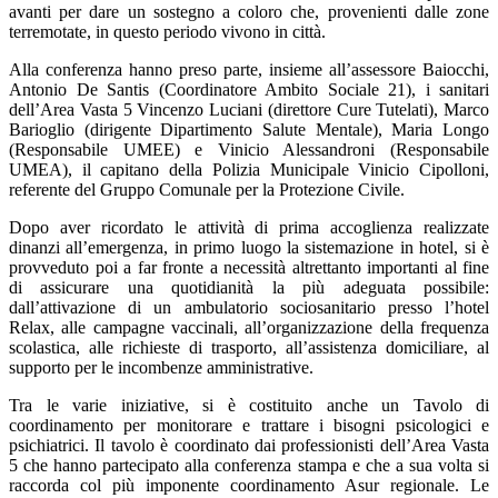
avanti per dare un sostegno a coloro che, provenienti dalle zone
terremotate, in questo periodo vivono in città.
Alla conferenza hanno preso parte, insieme all’assessore Baiocchi,
Antonio De Santis (Coordinatore Ambito Sociale 21), i sanitari
dell’Area Vasta 5 Vincenzo Luciani (direttore Cure Tutelati), Marco
Barioglio (dirigente Dipartimento Salute Mentale), Maria Longo
(Responsabile UMEE) e Vinicio Alessandroni (Responsabile
UMEA), il capitano della Polizia Municipale Vinicio Cipolloni,
referente del Gruppo Comunale per la Protezione Civile.
Dopo aver ricordato le attività di prima accoglienza realizzate
dinanzi all’emergenza, in primo luogo la sistemazione in hotel, si è
provveduto poi a far fronte a necessità altrettanto importanti al fine
di assicurare una quotidianità la più adeguata possibile:
dall’attivazione di un ambulatorio sociosanitario presso l’hotel
Relax, alle campagne vaccinali, all’organizzazione della frequenza
scolastica, alle richieste di trasporto, all’assistenza domiciliare, al
supporto per le incombenze amministrative.
Tra le varie iniziative, si è costituito anche un Tavolo di
coordinamento per monitorare e trattare i bisogni psicologici e
psichiatrici. Il tavolo è coordinato dai professionisti dell’Area Vasta
5 che hanno partecipato alla conferenza stampa e che a sua volta si
raccorda col più imponente coordinamento Asur regionale. Le