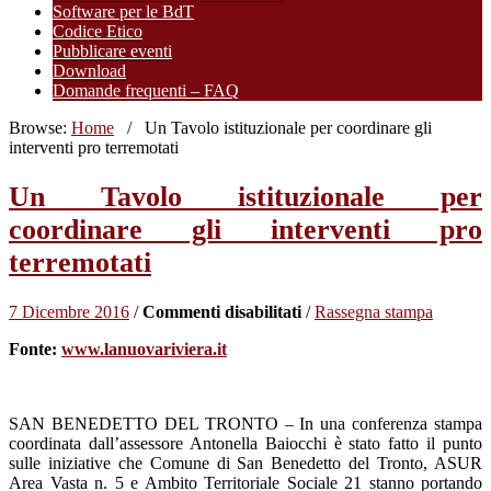
Software per le BdT
Codice Etico
Pubblicare eventi
Download
Domande frequenti – FAQ
Browse:
Home
/
Un Tavolo istituzionale per coordinare gli
interventi pro terremotati
Un Tavolo istituzionale per
coordinare gli interventi pro
terremotati
su
7 Dicembre 2016
/
Commenti disabilitati
/
Rassegna stampa
Un
Fonte:
www.lanuovariviera.it
Tavolo
istituzionale
per
coordinare
SAN BENEDETTO DEL TRONTO – In una conferenza stampa
gli
coordinata dall’assessore Antonella Baiocchi è stato fatto il punto
interventi
sulle iniziative che Comune di San Benedetto del Tronto, ASUR
pro
Area Vasta n. 5 e Ambito Territoriale Sociale 21 stanno portando
terremotati