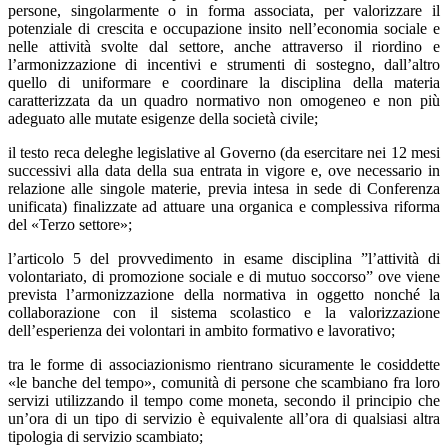
persone, singolarmente o in forma associata, per valorizzare il
2016
potenziale di crescita e occupazione insito nell’economia sociale e
in
nelle attività svolte dal settore, anche attraverso il riordino e
aula
l’armonizzazione di incentivi e strumenti di sostegno, dall’altro
alla
quello di uniformare e coordinare la disciplina della materia
Camera
caratterizzata da un quadro normativo non omogeneo e non più
adeguato alle mutate esigenze della società civile;
il testo reca deleghe legislative al Governo (da esercitare nei 12 mesi
successivi alla data della sua entrata in vigore e, ove necessario in
relazione alle singole materie, previa intesa in sede di Conferenza
unificata) finalizzate ad attuare una organica e complessiva riforma
del «Terzo settore»;
l’articolo 5 del provvedimento in esame disciplina ”l’attività di
volontariato, di promozione sociale e di mutuo soccorso” ove viene
prevista l’armonizzazione della normativa in oggetto nonché la
collaborazione con il sistema scolastico e la valorizzazione
dell’esperienza dei volontari in ambito formativo e lavorativo;
tra le forme di associazionismo rientrano sicuramente le cosiddette
«le banche del tempo», comunità di persone che scambiano fra loro
servizi utilizzando il tempo come moneta, secondo il principio che
un’ora di un tipo di servizio è equivalente all’ora di qualsiasi altra
tipologia di servizio scambiato;