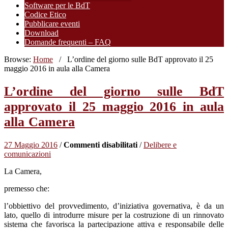
Software per le BdT
Codice Etico
Pubblicare eventi
Download
Domande frequenti – FAQ
Browse:
Home
/
L’ordine del giorno sulle BdT approvato il 25
maggio 2016 in aula alla Camera
L’ordine del giorno sulle BdT
approvato il 25 maggio 2016 in aula
alla Camera
su
27 Maggio 2016
/
Commenti disabilitati
/
Delibere e
L’ordine
comunicazioni
del
La Camera,
giorno
sulle
premesso che:
BdT
approvato
l’obbiettivo del provvedimento, d’iniziativa governativa, è da un
il
lato, quello di introdurre misure per la costruzione di un rinnovato
25
sistema che favorisca la partecipazione attiva e responsabile delle
maggio