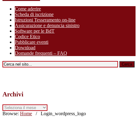
Come aderire
Scheda di iscrizione
Istruzioni Tesseramento on-line
Assicurazione e denuncia sinistro
Software per le BdT
Codice Etico
Pubblicare eventi
Download
Domande frequenti – FAQ
Archivi
Archivi
Browse:
Home
/
Login_wordpress_logo