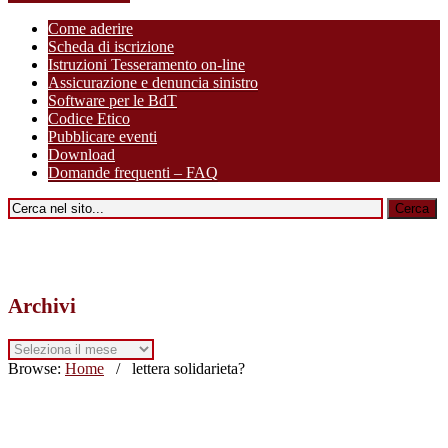
Come aderire
Scheda di iscrizione
Istruzioni Tesseramento on-line
Assicurazione e denuncia sinistro
Software per le BdT
Codice Etico
Pubblicare eventi
Download
Domande frequenti – FAQ
Archivi
Archivi
Browse:
Home
/
lettera solidarieta?