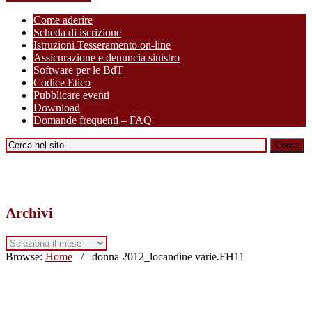
Come aderire
Scheda di iscrizione
Istruzioni Tesseramento on-line
Assicurazione e denuncia sinistro
Software per le BdT
Codice Etico
Pubblicare eventi
Download
Domande frequenti – FAQ
Archivi
Archivi
Browse:
Home
/
donna 2012_locandine varie.FH11