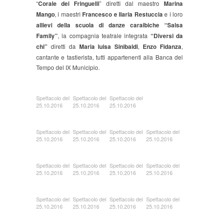
“
Corale dei Fringuelli
” diretti dal maestro
Marina
Mango
, i maestri
Francesco e Ilaria Restuccia
e i loro
allievi della scuola di danze caraibiche “Salsa
Family”
, la compagnia teatrale integrata
“Diversi da
chi”
diretti da
Maria luisa Sinibaldi
,
Enzo Fidanza
,
cantante e tastierista, tutti appartenenti alla Banca del
Tempo del IX Municipio.
Spettacolo del
Spettacolo del
Spettacolo del
25.10.2016
25.10.2016
25.10.2016
Spettacolo del
Spettacolo del
Spettacolo del
Spettacolo del
25.10.2016
25.10.2016
25.10.2016
25.10.2016
Spettacolo del
Spettacolo del
Spettacolo del
Spettacolo del
25.10.2016
25.10.2016
25.10.2016
25.10.2016
Spettacolo del
Spettacolo del
Spettacolo del
Spettacolo del
25.10.2016
25.10.2016
25.10.2016
25.10.2016