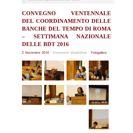
CONVEGNO VENTENNALE
DEL COORDINAMENTO DELLE
BANCHE DEL TEMPO DI ROMA
– SETTIMANA NAZIONALE
DELLE BDT 2016
2 Novembre 2016
/
su
/
Fotogallery
Commenti disabilitati
Convegno
Ventennale
del
Coordinamento
delle
Banche
del
Tempo
di
Roma
–
Settimana
Nazionale
delle