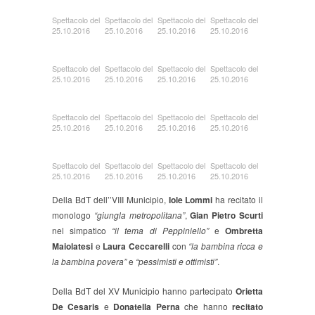
Spettacolo del
Spettacolo del
Spettacolo del
Spettacolo del
25.10.2016
25.10.2016
25.10.2016
25.10.2016
Spettacolo del
Spettacolo del
Spettacolo del
Spettacolo del
25.10.2016
25.10.2016
25.10.2016
25.10.2016
Spettacolo del
Spettacolo del
Spettacolo del
Spettacolo del
25.10.2016
25.10.2016
25.10.2016
25.10.2016
Spettacolo del
Spettacolo del
Spettacolo del
Spettacolo del
25.10.2016
25.10.2016
25.10.2016
25.10.2016
Della BdT dell’’VIII Municipio,
Iole Lommi
ha recitato il
monologo
“giungla metropolitana”
,
Gian Pietro Scurti
nel simpatico
“il tema di Peppiniello”
e
Ombretta
Maiolatesi
e
Laura Ceccarelli
con
“la bambina ricca e
la bambina povera”
e
“pessimisti e ottimisti”
.
Della BdT del XV Municipio hanno partecipato
Orietta
De Cesaris
e
Donatella Perna
che hanno
recitato