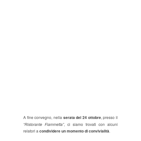
BdT
2016
A fine convegno, nella
serata del 24 ottobre
, presso il
“Ristorante Fiammetta”
, ci siamo trovati con alcuni
relatori a
condividere un momento di convivialità
.