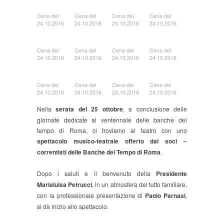
Cena del
Cena del
Cena del
Cena del
24.10.2016
24.10.2016
24.10.2016
24.10.2016
Cena del
Cena del
Cena del
Cena del
24.10.2016
24.10.2016
24.10.2016
24.10.2016
Cena del
Cena del
Cena del
Cena del
24.10.2016
24.10.2016
24.10.2016
24.10.2016
Nella
serata del 25 ottobre
, a conclusione delle
giornate dedicate al ventennale delle banche del
tempo di Roma, ci troviamo al teatro con uno
spettacolo musico-teatrale offerto dai soci –
correntisti delle Banche del Tempo di Roma
.
Dopo i saluti e il benvenuto della
Presidente
Marialuisa Petrucci
, in un atmosfera del tutto familiare,
con la professionale presentazione di
Paolo Parnasi
,
si dà inizio allo spettacolo.