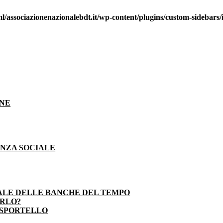
/associazionenazionalebdt.it/wp-content/plugins/custom-sidebars/i
ONE
ENZA SOCIALE
ALE DELLE BANCHE DEL TEMPO
ARLO?
 SPORTELLO