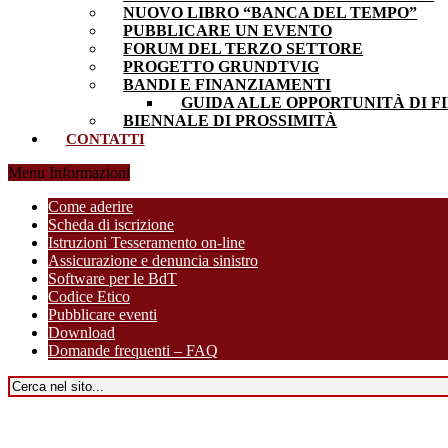
NUOVO LIBRO “BANCA DEL TEMPO”
PUBBLICARE UN EVENTO
FORUM DEL TERZO SETTORE
PROGETTO GRUNDTVIG
BANDI E FINANZIAMENTI
GUIDA ALLE OPPORTUNITÀ DI F
BIENNALE DI PROSSIMITÀ
CONTATTI
Menu Informazioni
Come aderire
Scheda di iscrizione
Istruzioni Tesseramento on-line
Assicurazione e denuncia sinistro
Software per le BdT
Codice Etico
Pubblicare eventi
Download
Domande frequenti – FAQ