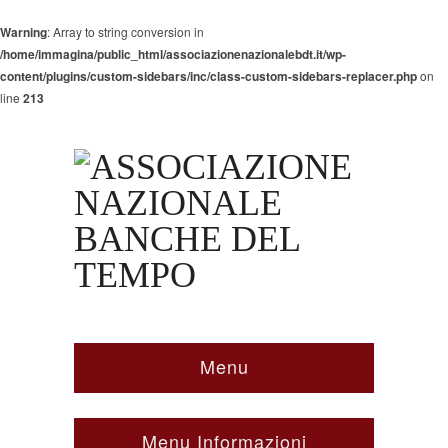
Warning
: Array to string conversion in
/home/immagina/public_html/associazionenazionalebdt.it/wp-
content/plugins/custom-sidebars/inc/class-custom-sidebars-replacer.php
on
line
213
Menu
Menu Informazioni