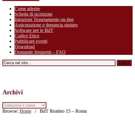
Come aderire
Scheda di iscrizione
Istruzioni Tesseramento on-line
Assicurazione e denuncia sinistro
Software per le BdT
Codice Etico
Pubblicare eventi
Download
Domande frequenti – FAQ
Archivi
Archivi
Browse:
Home
/
BdT Reatino 15 – Roma