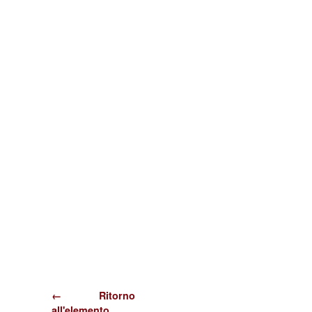
← Ritorno
all'elemento