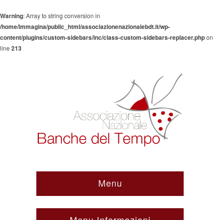
Warning
: Array to string conversion in
/home/immagina/public_html/associazionenazionalebdt.it/wp-
content/plugins/custom-sidebars/inc/class-custom-sidebars-replacer.php
on
line
213
Menu
Menu Informazioni