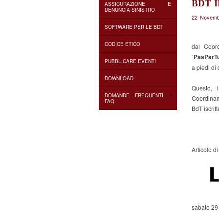
BDT 
ASSICURAZIONE E
DENUNCIA SINISTRO
22 Novemb
SOFTWARE PER LE BDT
CODICE ETICO
dal Coor
“
PasParT
PUBBLICARE EVENTI
a piedi di 
DOWNLOAD
Questo, 
DOMANDE FREQUENTI –
Coordinam
FAQ
BdT iscritt
Articolo d
sabato 29