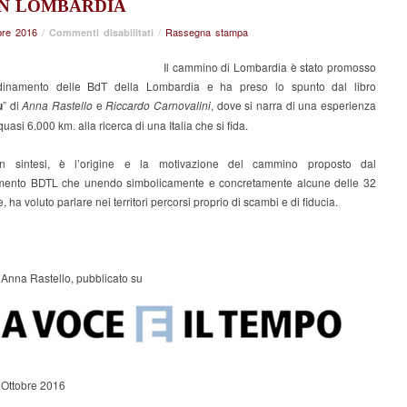
IN LOMBARDIA
re 2016
/
su
/
Rassegna stampa
Commenti disabilitati
Anna
Rastello
Il cammino di Lombardia è stato promosso
e
dinamento delle BdT della Lombardia e ha preso lo spunto dal libro
il
u
” di
Anna Rastello
e
Riccardo Carnovalini
, dove si narra di una esperienza
suo
quasi 6.000 km. alla ricerca di una Italia che si fida.
pensiero
dopo
in sintesi, è l’origine e la motivazione del cammino proposto dal
l’esperienza
ento BDTL che unendo simbolicamente e concretamente alcune delle 32
del
e, ha voluto parlare nei territori percorsi proprio di scambi e di fiducia.
cammino
fatto
con
le
BdT
i Anna Rastello, pubblicato su
in
Lombardia
 Ottobre 2016