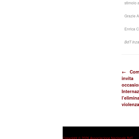
stimolo a
Grazie 
Enrica 
BdT Inz
← Com
invita
occasio
Inter
l’eli
violenz
Copyright © 2026 Associazione Nazionale BdT