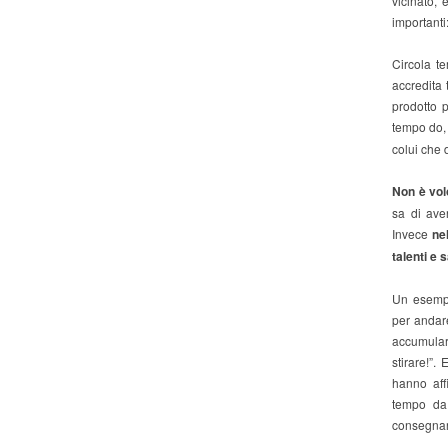
vicinato,
importanti
Circola te
accredita
prodotto 
tempo do, 
colui che 
Non è vol
sa di ave
Invece
ne
talenti e 
Un esempi
per andar
accumular
stirare!”.
hanno affi
tempo da 
consegnare