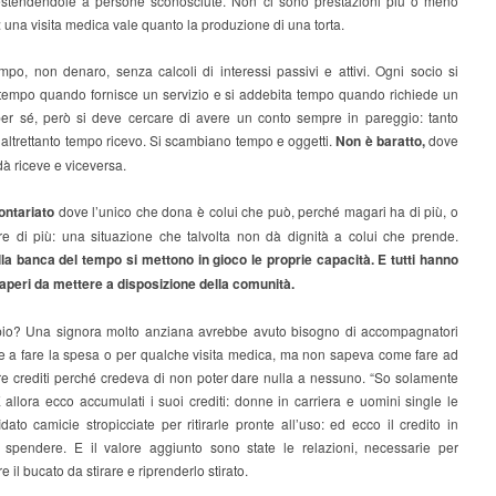
 estendendole a persone sconosciute. Non ci sono prestazioni più o meno
: una visita medica vale quanto la produzione di una torta.
mpo, non denaro, senza calcoli di interessi passivi e attivi. Ogni socio si
 tempo quando fornisce un servizio e si addebita tempo quando richiede un
per sé, però si deve cercare di avere un conto sempre in pareggio: tanto
altrettanto tempo ricevo. Si scambiano tempo e oggetti.
Non è baratto,
dove
dà riceve e viceversa.
ontariato
dove l’unico che dona è colui che può, perché magari ha di più, o
re di più: una situazione che talvolta non dà dignità a colui che prende.
lla banca del tempo si mettono in gioco le proprie capacità. E tutti hanno
saperi da mettere a disposizione della comunità.
o? Una signora molto anziana avrebbe avuto bisogno di accompagnatori
e a fare la spesa o per qualche visita medica, ma non sapeva come fare ad
e crediti perché credeva di non poter dare nulla a nessuno. “So solamente
 E allora ecco accumulati i suoi crediti: donne in carriera e uomini single le
dato camicie stropicciate per ritirarle pronte all’uso: ed ecco il credito in
spendere. E il valore aggiunto sono state le relazioni, necessarie per
 il bucato da stirare e riprenderlo stirato.