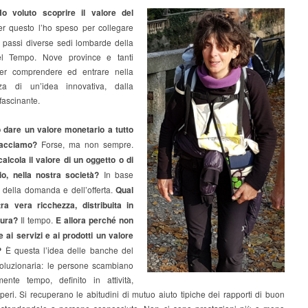
o voluto scoprire il valore del
r questo l’ho speso per collegare
i passi diverse sedi lombarde della
l Tempo. Nove province e tanti
per comprendere ed entrare nella
zza di un’idea innovativa, dalla
ffascinante.
dare un valore monetario a tutto
facciamo?
Forse, ma non sempre.
alcola il valore di un oggetto o di
io, nella nostra società?
In base
 della domanda e dell’offerta.
Qual
ra vera ricchezza, distribuita in
sura?
Il tempo.
E allora perché non
 ai servizi e ai prodotti un valore
?
È questa l’idea delle banche del
voluzionaria: le persone scambiano
mente tempo, definito in attività,
aperi. Si recuperano le abitudini di mutuo aiuto tipiche dei rapporti di buon