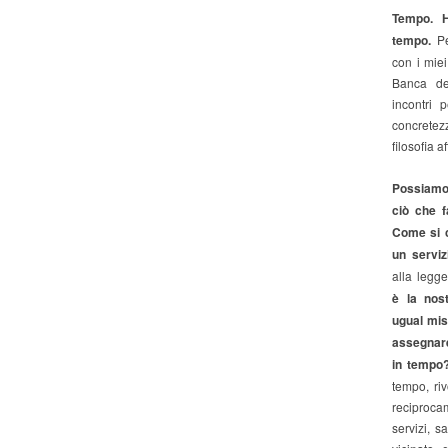
Tempo. H
tempo.
Pe
con i mie
Banca de
incontri 
concrete
filosofia a
Possiamo 
ciò che 
Come si c
un serviz
alla legge
è la nost
ugual mi
assegnare
in tempo
tempo, ri
reciproca
servizi, s