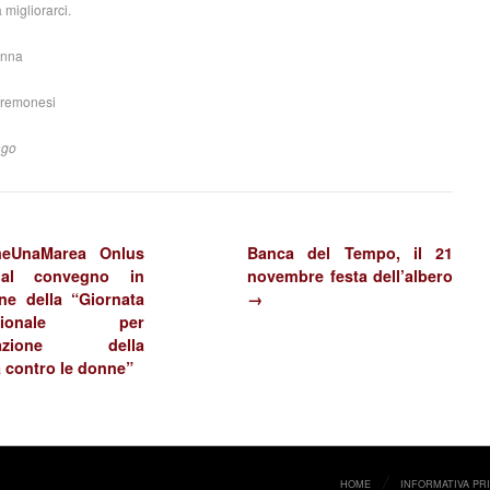
 migliorarci.
Anna
Cremonesi
ago
eUnaMarea Onlus
Banca del Tempo, il 21
 al convegno in
novembre festa dell’albero
ne della “Giornata
→
nazionale per
minazione della
a contro le donne”
HOME
INFORMATIVA PR