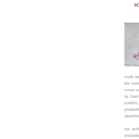
SC
molto de
Ma credo
nuovo su
sa trasm
pubblici
prospett
sapremo g
Ha anch
proposi