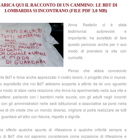
ARICA QUI IL RACCONTO DI UN CAMMINO: LE BDT DI
LOMBARDIA SI INCONTRANO (FILE PDF 3,0 MB)
Anna Rastello ci è stata
testimonial autorevole e
importante: ha accettato di fare
questo percorso anche per il suo
modo di prendere la vita con
curiosità.
Penso che abbia conosciuto
lle BdT e forse anche apprezzato il nostro lavoro, il progetto che ci muove.
 soprattutto che noi BdT abbiamo scoperta e attinto da lei uno sguardo
l modo di stare nella relazione che Anna ha sperimentato nella sua vita e
ettere: parlando con i bambini nelle scuole, con gli adulti negli incontri
, con gli amministratori nelle sedi istituzionali e associative sa porsi nella
iva di chi crede che un mondo diverso, migliore si potrà realizzare se tutti
uardare all’altro con fiducia, rispetto e dignità.
e offerto qualche spunto di riflessione e qualche criticità sempre a
to di BdT che noi sapremo considerare come occasione di riflessione e