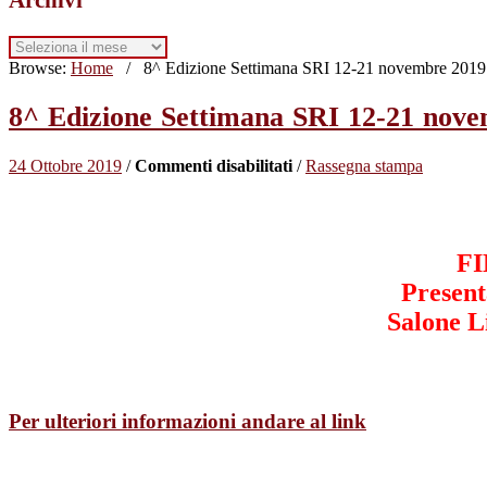
Archivi
Browse:
Home
/
8^ Edizione Settimana SRI 12-21 novembre 2019 F
8^ Edizione Settimana SRI 12-21 nove
su
24 Ottobre 2019
/
Commenti disabilitati
/
Rassegna stampa
8^
Edizione
Settimana
SRI
F
12-
21
Present
novembre
Salone L
2019
Forum
per
la
Finanza
Nuovo
Per ulteriori informazioni andare al link
sostenibile
Evento