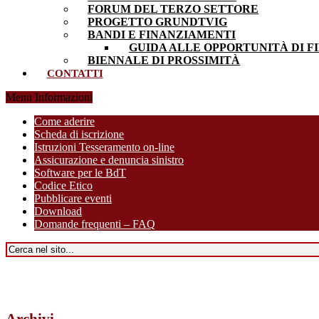
FORUM DEL TERZO SETTORE
PROGETTO GRUNDTVIG
BANDI E FINANZIAMENTI
GUIDA ALLE OPPORTUNITÀ DI F
BIENNALE DI PROSSIMITÀ
CONTATTI
Menu Informazioni
Come aderire
Scheda di iscrizione
Istruzioni Tesseramento on-line
Assicurazione e denuncia sinistro
Software per le BdT
Codice Etico
Pubblicare eventi
Download
Domande frequenti – FAQ
Archivi