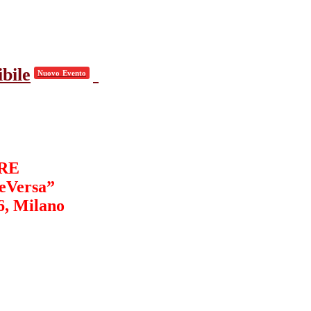
bile
Nuovo Evento
RE
ceVersa”
6, Milano