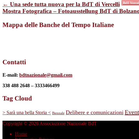
← Una sede tutta nuova per la BdT di Vercelli
BdT Vercel
Mostra Fotografica – Fotoausstellung BdT di Bolzan
Mappa delle Banche del Tempo Italiane
Contatti
E-mail:
bdtnazionale@gmail.com
338 488 2648 – 3333466499
Tag Cloud
Event
Delibere e comunicazioni
> Sarà una bella Storia <
Biennale
Copyright © 2026 Associazione Nazionale BdT
Home